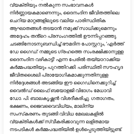
വ്യക്തിയും നൽകുന്ന സംഭാവനകൾ
നിർണ്ണായകമാണെന്നും, ദൈനംദിന ജീവിതത്തിലെ
ചെറിയ മാറ്റങ്ങളിലൂടെ വലിയ പാരിസ്ഥിതിക
ആഘാതങ്ങൾ തടയാൻ നമുക്ക് സാധിക്കുമെന്നും
അദ്ദേഹം തൻ്റെ പ്രസംഗത്തിൽ ഊന്നിപ്പറഞ്ഞു.
ചടങ്ങിനോടനുബന്ധിച്ച് ഭൗമദിന പോസ്റ്ററും, 'എർത്ത്
ഡേ ഗൈഡ്: നമ്മുടെ ഗ്രഹത്തെ സംരക്ഷിക്കാനുള്ള
ദൈനംദിന വഴികാട്ടി' എന്ന പേരിൽ തയ്യാറാക്കിയ
കർമ്മപദ്ധതിയും പുറത്തിറക്കി. പരിസ്ഥിതി സൗഹൃദ
ജീവിതശൈലി പ്രായോഗികമാക്കുന്നതിനുള്ള
നിർദ്ദേശങ്ങൾ അടങ്ങിയ ഈ ഗൈഡിനെക്കുറിച്ച്
വൈൽഡ് ലൈഫ് ബയോളജി വിഭാഗം മേധാവി
ഡോ. പി. ബാലകൃഷ്ണൻ വിശദീകരിച്ചു. ഗതാഗതം,
ഭക്ഷണം, ജൈവവൈവിധ്യം, മാലിന്യ
സംസ്‌കരണം തുടങ്ങി വിവിധ മേഖലകളിൽ
വ്യക്തികൾക്ക് സ്വീകരിക്കാവുന്ന ലളിതമായ
നടപടികൾ കർമ്മപദ്ധതിയിൽ ഉൾപ്പെടുത്തിയിട്ടുണ്ട്.