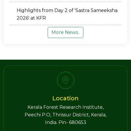
Highlights from Day 2 of 'Sastra Sameeksha
2026' at KFR
More News..
Location
Kerala Forest Research Institute,
Peechi P.O, Thrissur District, Kerala,
India. Pin- 680653