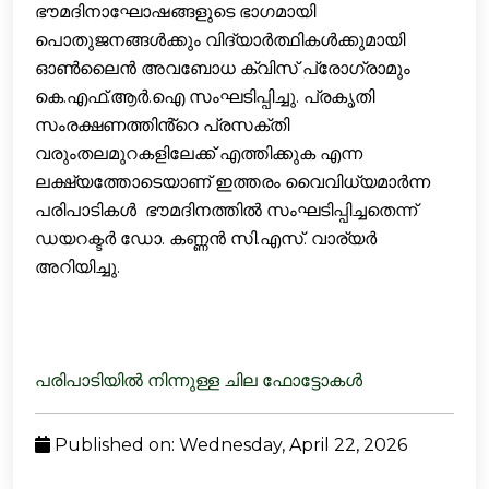
ഭൗമദിനാഘോഷങ്ങളുടെ ഭാഗമായി
പൊതുജനങ്ങൾക്കും വിദ്യാർത്ഥികൾക്കുമായി
ഓൺലൈൻ അവബോധ ക്വിസ് പ്രോഗ്രാമും
കെ.എഫ്.ആർ.ഐ സംഘടിപ്പിച്ചു. പ്രകൃതി
സംരക്ഷണത്തിൻ്റെ പ്രസക്തി
വരുംതലമുറകളിലേക്ക് എത്തിക്കുക എന്ന
ലക്ഷ്യത്തോടെയാണ് ഇത്തരം വൈവിധ്യമാർന്ന
പരിപാടികൾ ഭൗമദിനത്തില്‍ സംഘടിപ്പിച്ചതെന്ന്
ഡയറക്ടര്‍ ഡോ. കണ്ണൻ സി.എസ്. വാര്യർ
അറിയിച്ചു.
പരിപാടിയിൽ നിന്നുള്ള ചില ഫോട്ടോകൾ
Published on: Wednesday, April 22, 2026