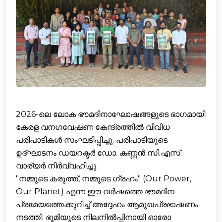
2026-ലെ ലോക ഭൗമദിനാഘോഷങ്ങളുടെ ഭാഗമായി
കേരള വനഗവേഷണ കേന്ദ്രത്തില്‍ വിവിധ
പരിപാടികൾ സംഘടിപ്പിച്ചു. പരിപാടിയുടെ
ഉദ്ഘാടനം ഡയറക്ടര്‍ ഡോ. കണ്ണൻ സി.എസ്.
വാര്യർ നിർവ്വഹിച്ചു.
"നമ്മുടെ കരുത്ത്, നമ്മുടെ ഗ്രഹം" (Our Power,
Our Planet) എന്ന ഈ വർഷത്തെ ഭൗമദിന
പ്രമേയത്തെക്കുറിച്ച് അദ്ദേഹം ആമുഖപ്രഭാഷണം
നടത്തി. ഭൂമിയുടെ നിലനിൽപ്പിനായി ഓരോ